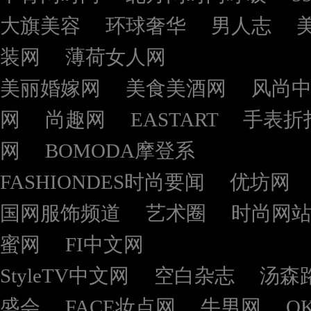
大旗美容
环球奢华
男人志
装网
薄荷女人网
美丽婚嫁网
美食美酒网
风尚
网
尚趣网
EASTART
手表折
网
BOMODA摩登系
FASHIONDES时尚要闻
优坊网
国网服饰频道
艺术圈
时尚网
蜜网
FI中文网
StyleTV中文网
空白杂志
汤森
盛会
FACE妆点网
牛男网
O