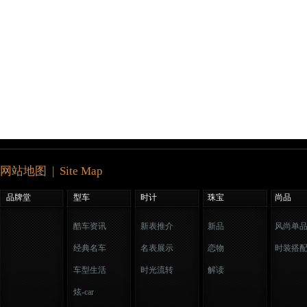
网站地图 | Site Map
品牌堂
型车
时计
珠宝
尚品
酷车资讯
新表推介
新品
风尚单
经典名车
名表展示
恋物
时装搭
车型生活
时光流转
解读
炫-car