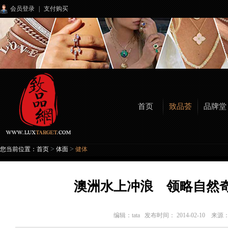
会员登录
|
支付购买
首页
致品荟
品牌堂
>
>
您当前位置：
首页
体面
健体
澳洲水上冲浪 领略自然
编辑：
tata
发布时间： 2014-02-10 来源