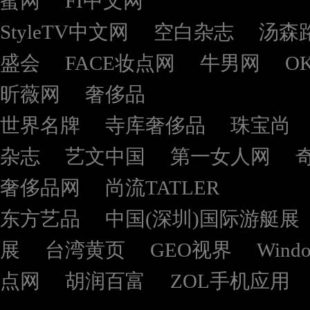
蜜网
FI中文网
StyleTV中文网
空白杂志
汤森
盛会
FACE妆点网
牛男网
O
昕薇网
奢侈品
世界名牌
寺库奢侈品
珠宝尚
杂志
艺文中国
第一女人网
奢侈品网
尚流TATLER
东方艺品
中国(深圳)国际游艇展
展
台湾黄页
GEO视界
Wind
点网
胡润百富
ZOL手机应用