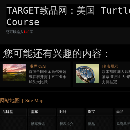
140
还可以输入
字
您可能还有兴趣的内容：
[业界动态]
[名表展示]
首届全国业余高尔夫超
欧米茄欧洲大师
级联赛开赛｜五百业余
落幕 亚历山大•
球队大比武
力摘桂冠
网站地图 | Site Map
品牌堂
型车
时计
珠宝
尚品
酷车资讯
新表推介
新品
风尚单