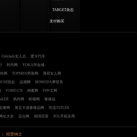
TARGET杂志
支付购买
Onlylady女人志
爱卡汽车
行
时尚网
YOKA拜金城
时尚网
TOPMEN男装网
薄荷女人网
OUSE悦会
品潮网
BOMODA摩登系
网
YOHO.CN
闺蜜网
FI中文网
AKER
风尚网
昕薇网
奢侈品
E宝奢网
第五大道奢侈品网
尚流TATLER
网址大全
迈点网
胡润百富
ZOL手机应用
|
招贤纳士