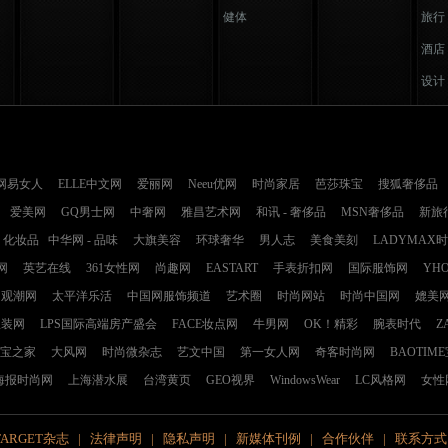
健体
旅行
酒店
设计
网易女人
ELLE中文网
爱丽网
Neeu优网
时尚家居
芭莎珠宝
搜狐奢侈品
爱美网
GQ男士网
中奢网
雅昌艺术网
和讯 - 奢侈品
MSN奢侈品
新旅
化妆品
中华网 - 品味
大旗美容
环球奢华
男人志
美食美刻
LADYMAX
网
英艺在线
361女性网
尚趣网
EASTART
手表折扣网
国际服饰网
YH
观潮网
太平洋乐活
中国网服饰频道
艺术圈
时尚网站
时尚中国网
媲美
服装网
LPS国际高端房产盛会
FACE妆点网
牛男网
OK！精彩
腕表时代
Z
宝之家
大风网
时尚微杂志
艺文中国
第一女人网
奇客时尚网
BAOTIM
海报时尚网
上海潜水展
台湾黄页
GEO视界
WindowsWear
LC风格网
女性
TARGET杂志
|
法律声明
|
隐私声明
|
新媒体刊例
|
合作伙伴
|
联系方式