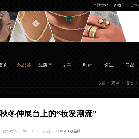
全站搜索
|
购物车
|
设为
首页
致品荟
品牌堂
型车
时计
珠宝
尚品
专题
观点
活动
16秋冬伸展台上的“妆发潮流”
a
发布时间： 2016-03-20 来源：
TARGET致品网