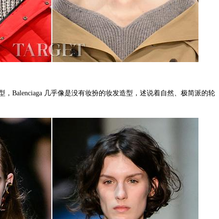
alenciaga 几乎像是没有妆扮的妆发造型，述说着自然、极简派的轮