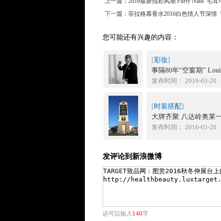
上一篇：
2016最新指彩风潮 Furry Nails“毛茸
下一篇：
菲拉格慕香水2016白色情人节深情
您可能还有兴趣的内容：
[
彩妆
]
事隔80年“空窗期” Louis V
发布时间： 2016-03-20
[
时装搭配
]
大牌齐聚 八达岭奥莱一
发布时间： 2016-03-20
发评论到新浪微博
140
还可以输入
字