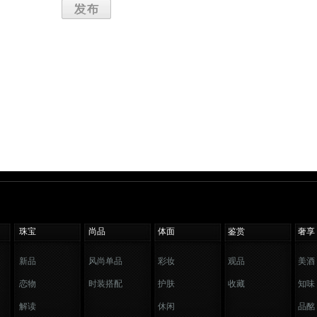
珠宝
尚品
体面
鉴赏
奢享
新品
风尚单品
彩妆
观品
美酒
恋物
时装搭配
护肤
收藏
知味
解读
休闲
品酩