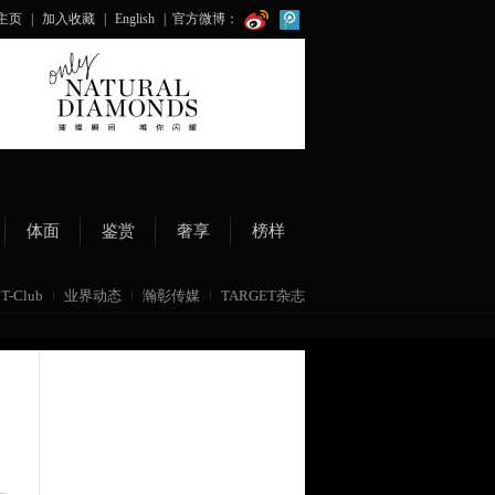
主页
|
加入收藏
|
English
|
官方微博：
体面
鉴赏
奢享
榜样
T-Club
业界动态
瀚彰传媒
TARGET杂志