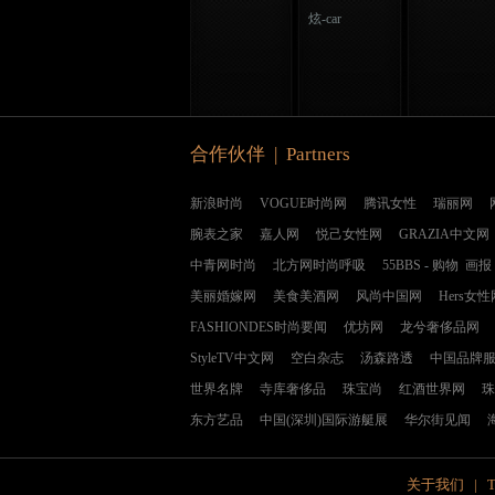
炫-car
合作伙伴 | Partners
新浪时尚
VOGUE时尚网
腾讯女性
瑞丽网
腕表之家
嘉人网
悦己女性网
GRAZIA中文网
中青网时尚
北方网时尚呼吸
55BBS
-
购物
画报
美丽婚嫁网
美食美酒网
风尚中国网
Hers女性
FASHIONDES时尚要闻
优坊网
龙兮奢侈品网
StyleTV中文网
空白杂志
汤森路透
中国品牌
世界名牌
寺库奢侈品
珠宝尚
红酒世界网
珠
东方艺品
中国(深圳)国际游艇展
华尔街见闻
关于我们
|