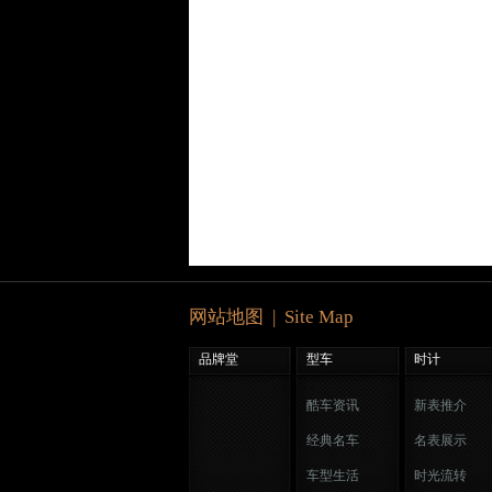
网站地图 | Site Map
品牌堂
型车
时计
酷车资讯
新表推介
经典名车
名表展示
车型生活
时光流转