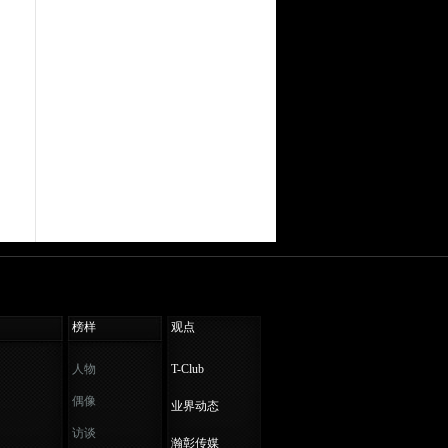
榜样
观点
人物
T-Club
偶像
业界动态
访谈
瀚彰传媒