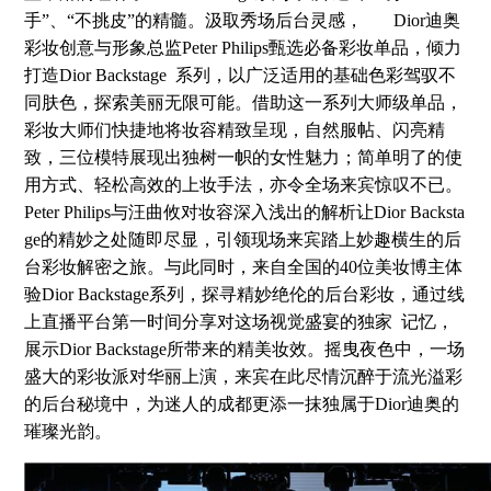
手”、“不挑皮”的精髓。汲取秀场后台灵感， Dior迪奥
彩妆创意与形象总监Peter Philips甄选必备彩妆单品，倾力
打造Dior Backstage 系列，以广泛适用的基础色彩驾驭不
同肤色，探索美丽无限可能。借助这一系列大师级单品，
彩妆大师们快捷地将妆容精致呈现，自然服帖、闪亮精
致，三位模特展现出独树一帜的女性魅力；简单明了的使
用方式、轻松高效的上妆手法，亦令全场来宾惊叹不已。
Peter Philips与汪曲攸对妆容深入浅出的解析让Dior Backsta
ge的精妙之处随即尽显，引领现场来宾踏上妙趣横生的后
台彩妆解密之旅。与此同时，来自全国的40位美妆博主体
验Dior Backstage系列，探寻精妙绝伦的后台彩妆，通过线
上直播平台第一时间分享对这场视觉盛宴的独家 记忆，
展示Dior Backstage所带来的精美妆效。摇曳夜色中，一场
盛大的彩妆派对华丽上演，来宾在此尽情沉醉于流光溢彩
的后台秘境中，为迷人的成都更添一抹独属于Dior迪奥的
璀璨光韵。