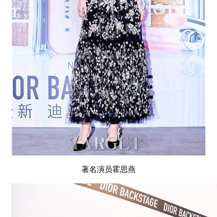
著名演员霍思燕