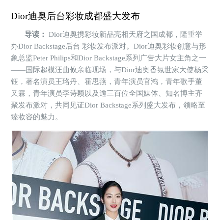
Dior迪奥后台彩妆成都盛大发布
导读：
Dior迪奥携彩妆新品亮相天府之国成都，隆重举
办Dior Backstage后台 彩妆发布派对。Dior迪奥彩妆创意与形
象总监Peter Philips和Dior Backstage系列广告大片女主角之一
——国际超模汪曲攸亲临现场，与Dior迪奥香氛世家大使杨采
钰，著名演员王珞丹、霍思燕，青年演员官鸿，青年歌手董
又霖，青年演员李诗颖以及逾三百位全国媒体、知名博主齐
聚发布派对，共同见证Dior Backstage系列盛大发布，领略至
臻妆容的魅力。