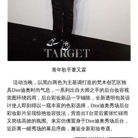
青年歌手董又霖
活动当晚，以黑白两色为主基调打造的梵木创艺区独
具Dior迪奥时尚气息，一系列出自大师之手的后台妆容视
觉图环绕四周，后台彩妆新品一字铺陈，全新透明包装设
计使人即刻得以一窥丰富的色彩选择，Dior迪奥秀场后台
彩妆影片呈现惊艳妆容技法，营造出T台背后紧张忙碌而
又简练高效的氛围。来宾仿佛置身于Dior迪奥秀场后台，
近距离一睹秀场的幕后序曲，邂逅全新彩妆奇遇。